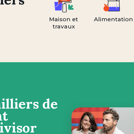
Maison et
Alimentation
travaux
lliers de
nt
ivisor