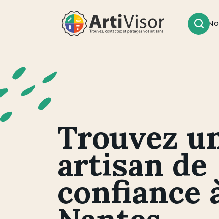
No
Rech
Artivisor
Trouvez u
artisan de
confiance 