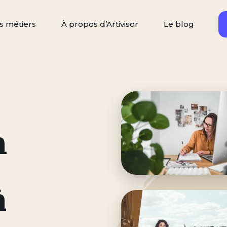
s métiers
À propos d’Artivisor
Le blog
Rechercher
ercher un artisan
n
à