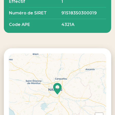
Effectif
1
Numéro de SIRET
91518350300019
Code APE
4321A