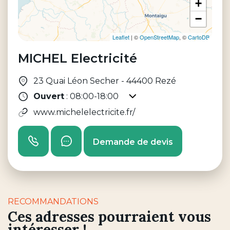
+
−
Leaflet
| ©
OpenStreetMap
, ©
CartoDB
MICHEL Electricité
23 Quai Léon Secher
-
44400
Rezé
Ouvert
: 08:00-18:00
Afficher les horaires d'
www.michelelectricite.fr/
Appeler
Envoyer un message
Demande de devis
RECOMMANDATIONS
Ces adresses pourraient vous
intéresser !