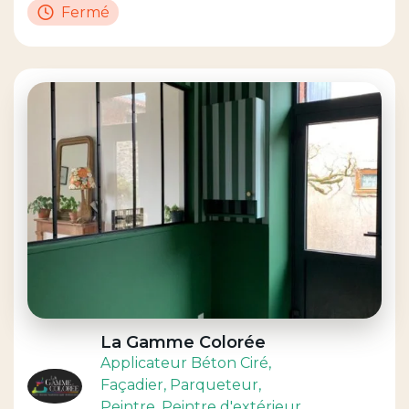
Fermé
La Gamme Colorée
Applicateur Béton Ciré
,
Façadier
, Parqueteur
,
Peintre
, Peintre d'extérieur
,