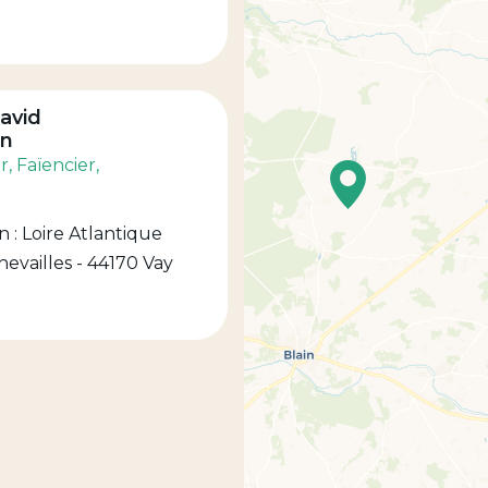
avid
n
r
, Faïencier
,
 : Loire Atlantique
evailles - 44170 Vay