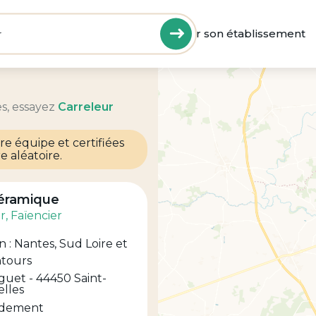
cherchez
Ajouter son établissement
Rechercher
 un artisan
s, essayez
Carreleur
e équipe et certifiées
e aléatoire.
Céramique
r
, Faïencier
 : Nantes, Sud Loire et
ntours
guet - 44450 Saint-
elles
pidement