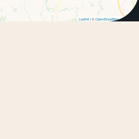
Leaflet
| ©
OpenStreetMap
, ©
CartoDB