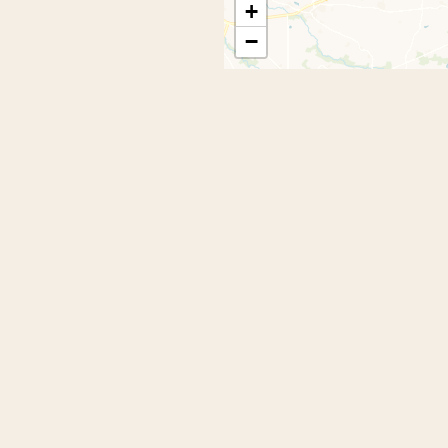
+
−
seau
re