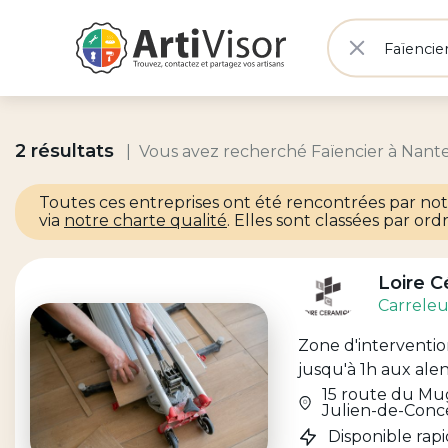
Vous re
Rechercher
Artivisor
2 résultats
Vous avez recherché Faïencier à Nante
Toutes ces entreprises ont été rencontrées par notr
via
notre charte qualité
. Elles sont classées par ordr
Loire 
Carreleu
Zone d'intervention
jusqu'à 1h aux ale
15 route du Mu
Julien-de-Conc
Disponible ra