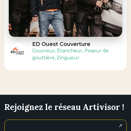
ED Ouest Couverture
Couvreur
, Étancheur
, Poseur de
gouttière
, Zingueur
Rejoignez le réseau Artivisor !