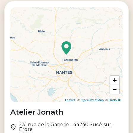
+
−
Leaflet
| ©
OpenStreetMap
, ©
CartoDB
Atelier Jonath
231 rue de la Ganerie
-
44240
Sucé-sur-
Erdre