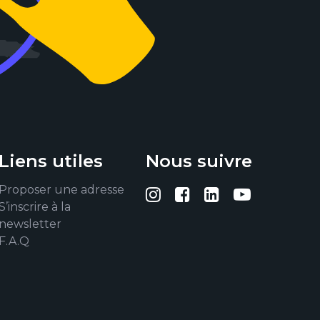
Liens utiles
Nous suivre
Proposer une adresse
Suivez-nous sur I
Suivez-nous su
Suivez-nous
Suivez-
S’inscrire à la
newsletter
F.A.Q