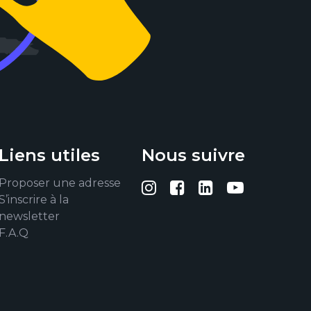
Liens utiles
Nous suivre
Proposer une adresse
Suivez-nous sur I
Suivez-nous su
Suivez-nous
Suivez-
S’inscrire à la
newsletter
F.A.Q