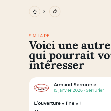
2
Like
Partager
SIMILAIRE
Voici une autre
qui pourrait v
intéresser
Armand Serrurerie
15 janvier 2026
Serrurier
L’ouverture « fine » !