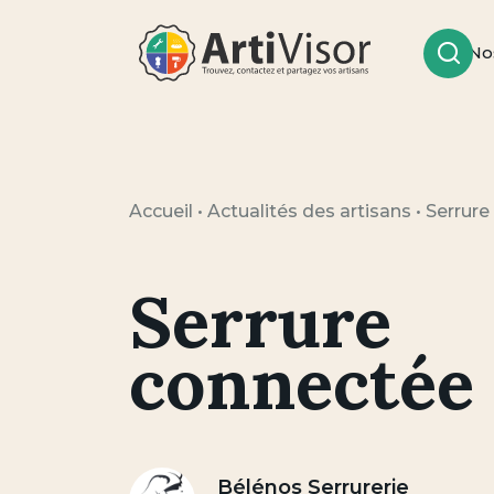
No
Rech
Artivisor
Accueil
•
Actualités des artisans
•
Serrure
Serrure
connectée
Bélénos Serrurerie