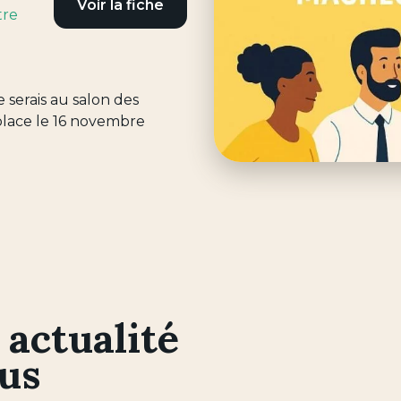
Voir la fiche
tre
je serais au salon des
place le 16 novembre
 actualité
ous