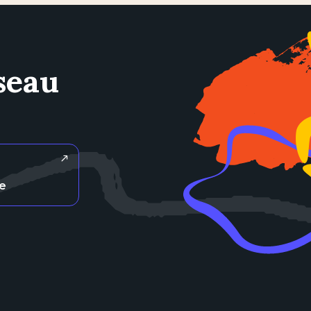
seau
re