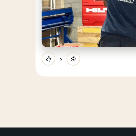
3
Like
Partager