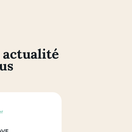
 actualité
ous
er
 . . .