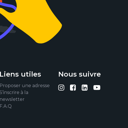
Liens utiles
Nous suivre
Proposer une adresse
Suivez-nous sur I
Suivez-nous su
Suivez-nous
Suivez-
S’inscrire à la
newsletter
F.A.Q