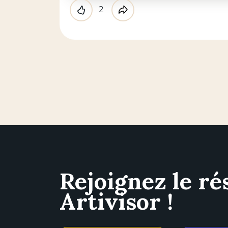
2
Like
Partager
Rejoignez le ré
Artivisor !