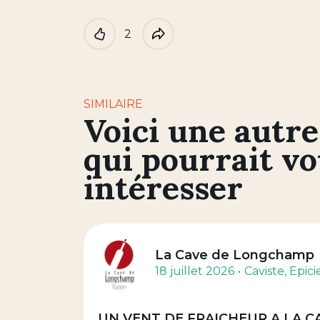
2
Like
Partager
SIMILAIRE
Voici une autre
qui pourrait v
intéresser
La Cave de Longchamp
18 juillet 2026
Caviste
, Epici
UN VENT DE FRAICHEUR A LA CAVE