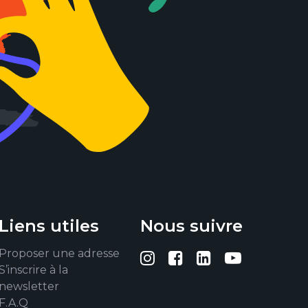
Liens utiles
Nous suivre
Proposer une adresse
Suivez-nous sur I
Suivez-nous su
Suivez-nous
Suivez-
S’inscrire à la
newsletter
F.A.Q