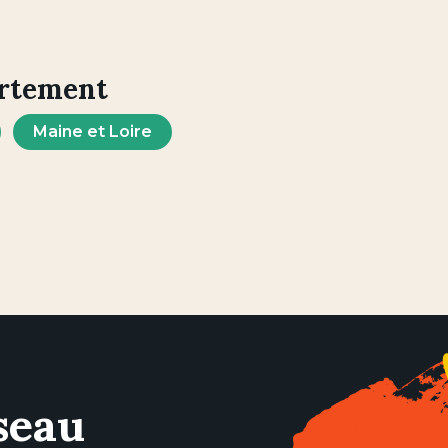
artement
Maine et Loire
seau