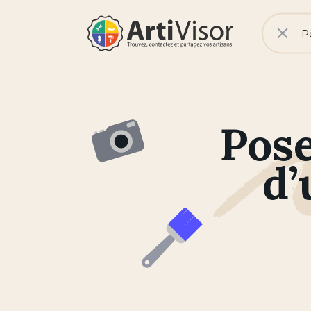
V
No
Rech
Artivisor
Pose
d’