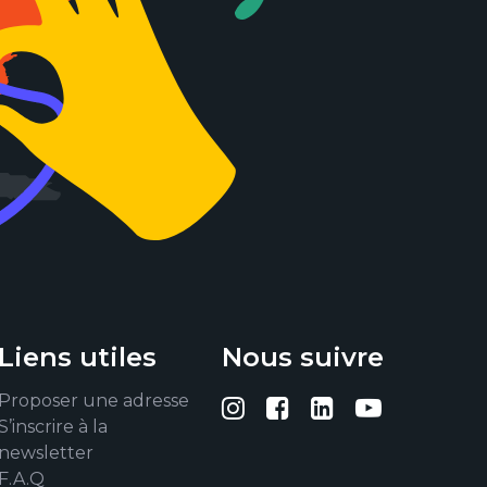
Liens utiles
Nous suivre
Proposer une adresse
Suivez-nous sur I
Suivez-nous su
Suivez-nous
Suivez-
S’inscrire à la
newsletter
F.A.Q