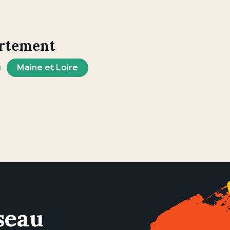
artement
Maine et Loire
seau