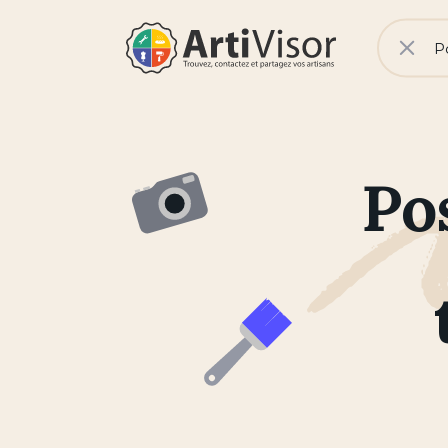
V
No
Rech
Artivisor
Po