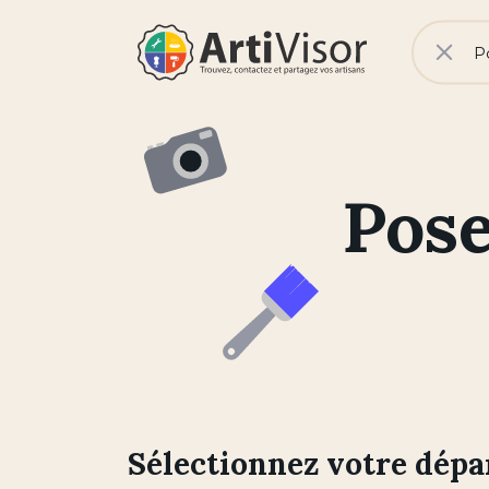
V
No
Rech
Artivisor
Pose
Sélectionnez votre dép