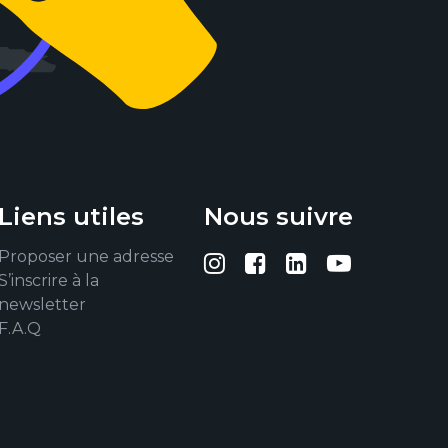
Liens utiles
Nous suivre
Proposer une adresse
Suivez-nous sur I
Suivez-nous su
Suivez-nous
Suivez-
S’inscrire à la
newsletter
F.A.Q