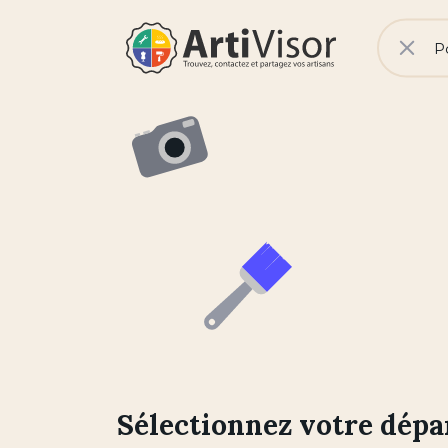
V
No
Rech
Artivisor
Sélectionnez votre dép