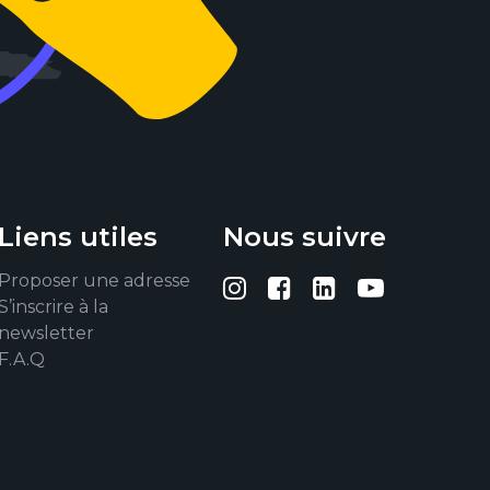
Liens utiles
Nous suivre
Proposer une adresse
Suivez-nous sur I
Suivez-nous su
Suivez-nous
Suivez-
S’inscrire à la
newsletter
F.A.Q