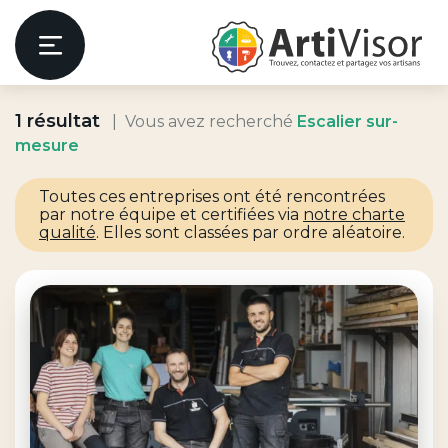
Artivisor
Menu
1 résultat
Vous avez recherché
Escalier sur-
er
mesure
Toutes ces entreprises ont été rencontrées
par notre équipe et certifiées via
notre charte
qualité
. Elles sont classées par ordre aléatoire.