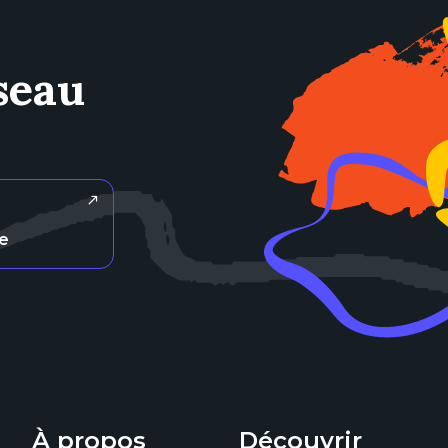
seau
re
À propos
Découvrir