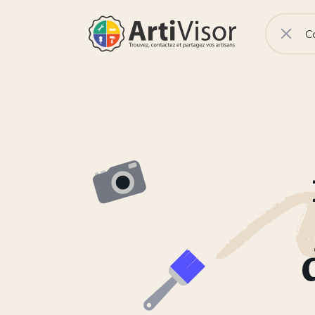
V
No
Rech
Artivisor