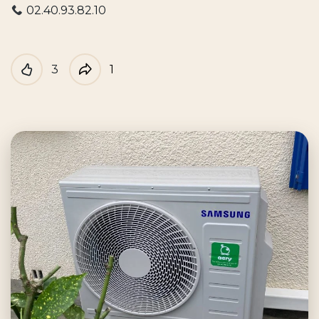
02.40.93.82.10
3
1
Like
Partager