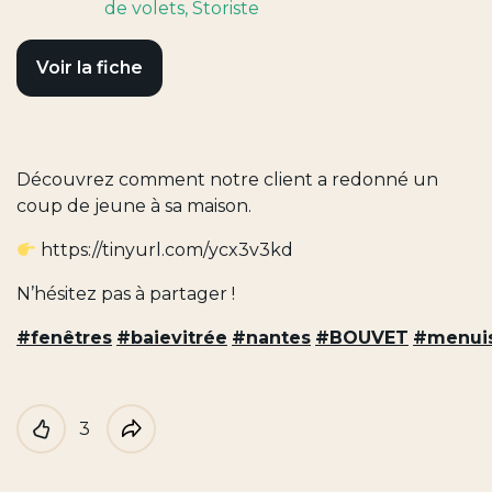
de volets
, Storiste
Voir la fiche
Découvrez comment notre client a redonné un
coup de jeune à sa maison.
https://tinyurl.com/ycx3v3kd
N’hésitez pas à partager !
#fenêtres
#baievitrée
#nantes
#BOUVET
#menuis
3
Like
Partager